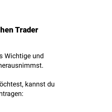
chen Trader
es Wichtige und
 herausnimmst.
öchtest, kannst du
ntragen: