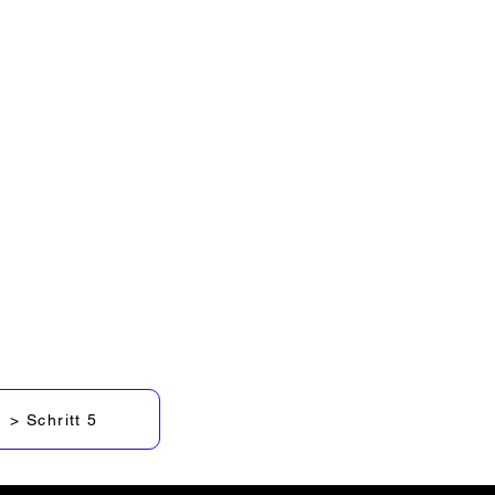
welches Du bei der
en hast.
"
nocheinmal dein
lgendes ein: zccf
ifiziert sein, musst
Straße und
tzahl eintragen.
> Schritt 5