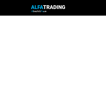
ALFA
TRADING
Al
brecht &
Fa
ure
Schritt 4
Tradingkonto er
Führe nun folgende Schritte aus,
Tradingkonto zu erstellen:
1. Wähle bei Tradingkonto die Op
2. Wähle als Tradingplatform
"Met
3. Wähle als Kontomodell
"MT4 P