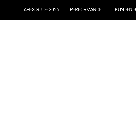
APEX GUIDE 2026
PERFORMANCE
KUNDEN B
öffnen
 um ein neues
tion
"Live"
aus.
aTrader 4"
aus.
ro"
aus.